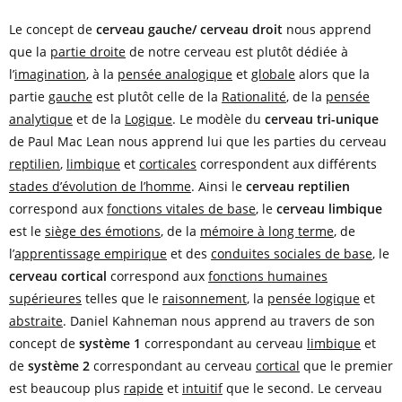
Le concept de
cerveau gauche/ cerveau droit
nous apprend
que la
partie droite
de notre cerveau est plutôt dédiée à
l’
imagination
, à la
pensée analogique
et
globale
alors que la
partie
gauche
est plutôt celle de la
Rationalité
, de la
pensée
analytique
et de la
Logique
. Le modèle du
cerveau tri-unique
de Paul Mac Lean nous apprend lui que les parties du cerveau
reptilien
,
limbique
et
corticales
correspondent aux différents
stades d’évolution de l’homme
. Ainsi le
cerveau reptilien
correspond aux
fonctions vitales de base
, le
cerveau limbique
est le
siège des émotions
, de la
mémoire à long terme
, de
l’
apprentissage empirique
et des
conduites sociales de base
, le
cerveau cortical
correspond aux
fonctions humaines
supérieures
telles que le
raisonnement
, la
pensée logique
et
abstraite
. Daniel Kahneman nous apprend au travers de son
concept de
système 1
correspondant au cerveau
limbique
et
de
système 2
correspondant au cerveau
cortical
que le premier
est beaucoup plus
rapide
et
intuitif
que le second. Le cerveau