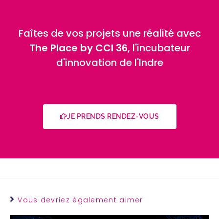
Faîtes de vos projets une réalité avec
The Place by CCI 36
, l'incubateur
d'innovation de l'Indre
JE PRENDS RENDEZ-VOUS
Vous devriez également aimer