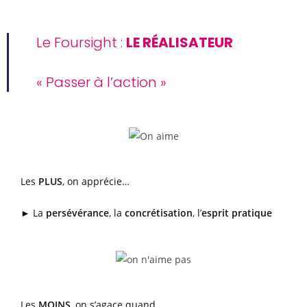
Le Foursight :
LE RÉALISATEUR
« Passer à l’action »
Les
PLUS
, on apprécie…
► La
persévérance
, la
concrétisation
, l’
esprit pratique
Les
MOINS
, on s’agace quand…